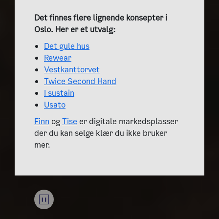
Det finnes flere lignende konsepter i
Oslo. Her er et utvalg:
Det gule hus
Rewear
Vestkanttorvet
Twice Second Hand
I sustain
Usato
Finn
og
Tise
er digitale markedsplasser
der du kan selge klær du ikke bruker
mer.