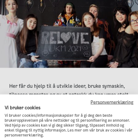
Her får du hjelp til å utvikle ideer, bruke symaskin,
tilpasse mønstre og sy et antrekk du kan være stolt
Personvernerklæring
av. Kurset passer både for nybegynnere og de som
Vi bruker cookies
har sydd litt før.
Vi bruker cookies/informasjonskapsler for å gi deg den beste
brukeropplevelsen på våre nettsider og til personifisering av annonser.
For påmelding, ta kontakt med Bøler fritidsklubb.
Ved hjelp av cookies kan vi gi deg sikker tilgang, tilpasset innhold og
enkel tilgang til nyttig informasjon. Les mer om vår bruk av cookies i vår
Sted:
Bøler Fritidsklubb
personvernerklæring.