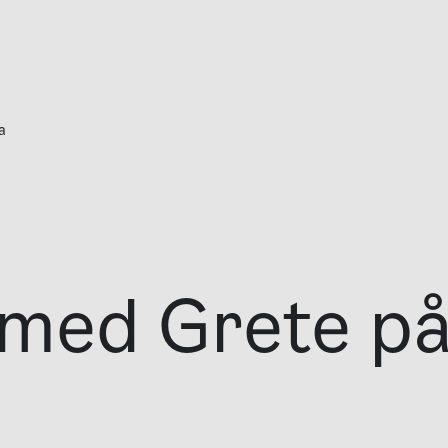
a
 med Grete p