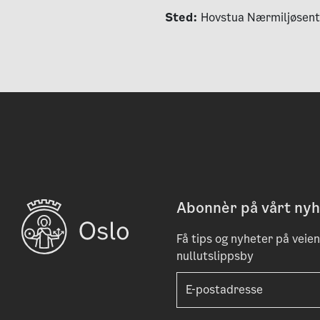
Sted:
Hovstua Nærmiljøsenter
Abonnèr på vårt nyh
Få tips og nyheter på veien 
nullutslippsby