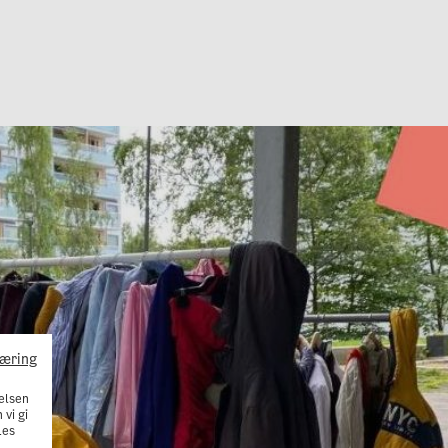
læring
elsen
 vi gi
Les