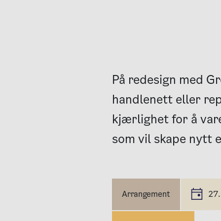
På redesign med Gre
handlenett eller re
kjærlighet for å var
som vil skape nytt e
Arrangement
27.