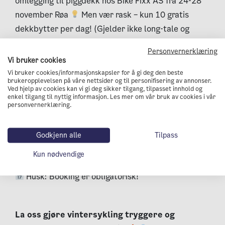
omlegging til piggdekk hos Bike Fixx AS fra 24-28
november Røa
Men vær rask – kun 10 gratis
dekkbytter per dag! (Gjelder ikke long-tale og
lastesykler.)
Personvernerklæring
Vi bruker cookies
Vi bruker cookies/informasjonskapsler for å gi deg den beste
Slik fungerer piggdekkbytte hos Bike Fixx:
brukeropplevelsen på våre nettsider og til personifisering av annonser.
Ved hjelp av cookies kan vi gi deg sikker tilgang, tilpasset innhold og
enkel tilgang til nyttig informasjon. Les mer om vår bruk av cookies i vår
Gå til Bike Fixx sine
nettsider her
personvernerklæring.
Finn «Ombruksuka» under servicepakkene.
Godkjenn alle
Tilpass
Book din gratis tid – førstemann til mølla!
Kun nødvendige
Ta med egne piggdekk eller kjøp nye hos oss.
Husk: Booking er obligatorisk!
La oss gjøre vintersykling tryggere og