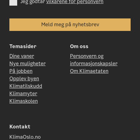
Jeg godtar
vilkårene for personvern
Temasider
Om oss
Dine vaner
Personvern og
Nye muligheter
informasjonskapsler
På jobben
Om Klimaetaten
Opplev byen
Klimatilskudd
Klimamyter
Klimaskolen
Kontakt
KlimaOslo.no