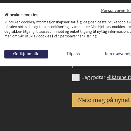
Personvernerk
Vi bruker cookies
Vi bruker cookies/informasjonskapsler for å gi deg den beste brukeropplev
Abonnèr på vårt nyh
på våre nettsider og til personifisering av annonser. Ved hjelp av cookies kan
deg sikker tilgang, tilpasset innhold og enkel tilgang til nyttig informasjon. 
mer om vår bruk av cookies i vår personvernerklæring.
Få tips og nyheter på veien 
nullutslippsby
Godkjenn alle
Tilpass
Kun nødvendi
Jeg godtar
vilkårene 