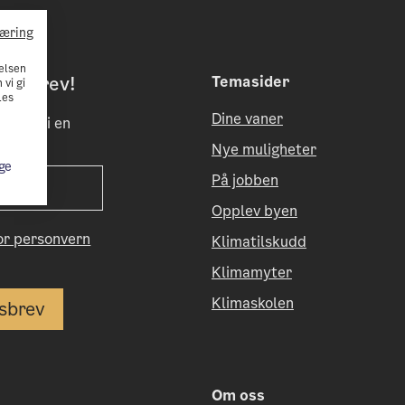
læring
elsen
etsbrev!
Temasider
 vi gi
Les
Dine vaner
til å bli en
Nye muligheter
ge
På jobben
Opplev byen
for personvern
Klimatilskudd
Klimamyter
Klimaskolen
Om oss