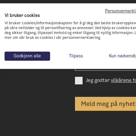
Personvernerk
Vi bruker cookies
Vi bruker cookies/informasjonskapsler for å gi deg den beste brukeropplev
Abonnèr på vårt nyh
på våre nettsider og til personifisering av annonser. Ved hjelp av cookies kan
deg sikker tilgang, tilpasset innhold og enkel tilgang til nyttig informasjon. 
mer om vår bruk av cookies i vår personvernerklæring.
Få tips og nyheter på veien 
nullutslippsby
Godkjenn alle
Tilpass
Kun nødvendi
Jeg godtar
vilkårene 