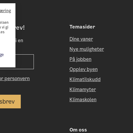
læring
elsen
etsbrev!
Temasider
 vi gi
Les
Dine vaner
til å bli en
Nye muligheter
ge
På jobben
Opplev byen
for personvern
Klimatilskudd
Klimamyter
Klimaskolen
Om oss