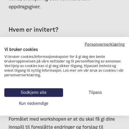
oppdragsgiver.
Hvem er invitert?
Denne workshopen passer for deg som leverer
Personvernerklæring
bygge- og anleggsoppdrag for Oslo kommune
Vi bruker cookies
(entreprenører, byggherrer, maskin- og
Vi bruker cookies/informasjonskapsler for å gi deg den beste
brukeropplevelsen på våre nettsider og til personifisering av annonser.
utstyrsleverandører, transportbedrifter, rådgivere
Ved hjelp av cookies kan vi gi deg sikker tilgang, tilpasset innhold og
enkel tilgang til nyttig informasjon. Les mer om vår bruk av cookies i vår
m.fl.). Tema for workshopen er klimakravene til
personvernerklæring.
maskiner og kjøretøy knyttet til Oslo kommune sine
bygge- og anleggsplasser.
Godkjenn alle
Tilpass
Ved stor pågang vil vi begrense deltakelsen til 1-2
Kun nødvendige
personer fra hver bedrift.
Formålet med workshopen er at du skal få gi dine
innspill til foreslåtte endringer og forslag til