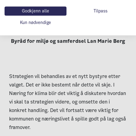
svar til alle de unge som
streiker for klimahandling!
Godkjenn alle
Tilpass
Kun nødvendige
Byråd for miljø og samferdsel Lan Marie Berg
Strategien vil behandles av et nytt bystyre etter
valget. Det er ikke bestemt når dette vil skje. I
Næring for klima blir det viktig å diskutere hvordan
vi skal ta strategien videre, og omsette den i
konkret handling. Det vil fortsatt være viktig for
kommunen og næringslivet å spille godt på lag også
framover.