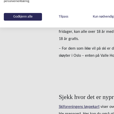
for dem som satser på turer i Lil
personvernerklæring.
– For dem som vil kjøre slalåm har
Godkjenn alle
Tilpass
Kun nødvendi
det anbefales, for der fylles par
om Ruters grupperabatt. Den fung
fridager, kan alle over 18 år med 
18 år gratis.
– For dem som ikke vil på ski er 
skøyter i Oslo – enten på Valle Ho
Sjekk hvor det er nyp
Skiforeningens løypekart
viser ov