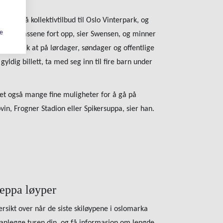
lomarka.
 vi også kollektivtilbud til Oslo Vinterpark, og
ge
keringsplassene fort opp, sier Swensen, og minner
erer slik at på lørdager, søndager og offentlige
gyldig billett, ta med seg inn til fire barn under
det også mange fine muligheter for å gå på
vin, Frogner Stadion eller Spikersuppa, sier han.
reppa løyper
ersikt over når de siste skiløypene i oslomarka