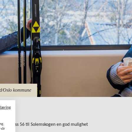
nd/Oslo kommune
klæring
ang,
arka, er Buss 56 til Solemskogen en god mulighet
 vår