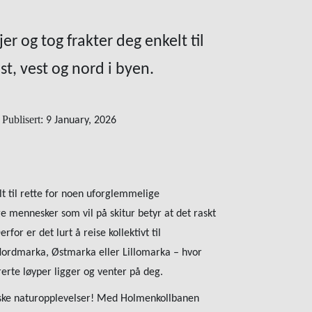
er og tog frakter deg enkelt til
st, vest og nord i byen.
Publisert:
9 January, 2026
lt til rette for noen uforglemmelige
e mennesker som vil på skitur betyr at det raskt
rfor er det lurt å reise kollektivt til
 Nordmarka, Østmarka eller Lillomarka – hvor
erte løyper ligger og venter på deg.
tiske naturopplevelser! Med Holmenkollbanen