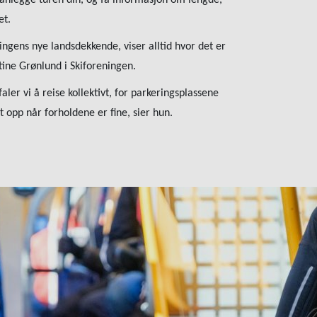
lanlegge turen din, og få informasjon om lengde,
et.
ingens nye landsdekkende, viser alltid hvor det er
stine Grønlund i Skiforeningen.
ler vi å reise kollektivt, for parkeringsplassene
lt opp når forholdene er fine, sier hun.