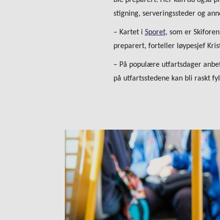
ble preparert. Her kan du også p
stigning, serveringssteder og ann
– Kartet i
Sporet
, som er Skiforen
preparert, forteller løypesjef Kri
– På populære utfartsdager anbefa
på utfartsstedene kan bli raskt fy