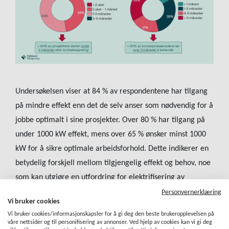
Undersøkelsen viser at 84 % av respondentene har tilgang
på mindre effekt enn det de selv anser som nødvendig for å
jobbe optimalt i sine prosjekter. Over 80 % har tilgang på
under 1000 kW effekt, mens over 65 % ønsker minst 1000
kW for å sikre optimale arbeidsforhold. Dette indikerer en
betydelig forskjell mellom tilgjengelig effekt og behov, noe
som kan utgjøre en utfordring for elektrifisering av
anleggsprosjekter med suboptimal energisituasjon.
Personvernerklæring
Vi bruker cookies
Resultatene kan også indikere et behov for økt forståelse
Vi bruker cookies/informasjonskapsler for å gi deg den beste brukeropplevelsen på
for hvordan utnytte effekten optimalt, også med tanke på
våre nettsider og til personifisering av annonser. Ved hjelp av cookies kan vi gi deg