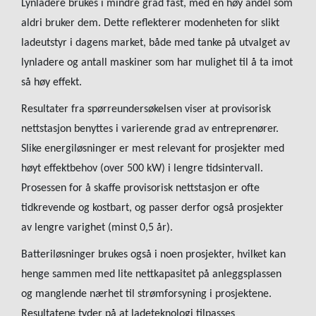
Lynladere brukes i mindre grad fast, med en høy andel som
aldri bruker dem. Dette reflekterer modenheten for slikt
ladeutstyr i dagens market, både med tanke på utvalget av
lynladere og antall maskiner som har mulighet til å ta imot
så høy effekt.
Resultater fra spørreundersøkelsen viser at provisorisk
nettstasjon benyttes i varierende grad av entreprenører.
Slike energiløsninger er mest relevant for prosjekter med
høyt effektbehov (over 500 kW) i lengre tidsintervall.
Prosessen for å skaffe provisorisk nettstasjon er ofte
tidkrevende og kostbart, og passer derfor også prosjekter
av lengre varighet (minst 0,5 år).
Batteriløsninger brukes også i noen prosjekter, hvilket kan
henge sammen med lite nettkapasitet på anleggsplassen
og manglende nærhet til strømforsyning i prosjektene.
Resultatene tyder på at ladeteknologi tilpasses