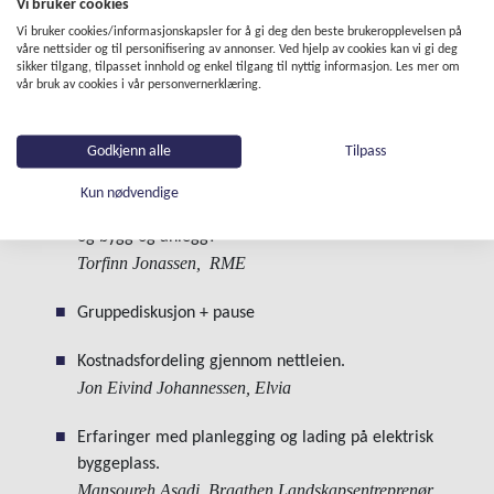
Vi bruker cookies
Erfaringer
med bruk og nettleie
fra
Vi bruker cookies/informasjonskapsler for å gi deg den beste brukeropplevelsen på
våre nettsider og til personifisering av annonser. Ved hjelp av cookies kan vi gi deg
hurtigladestasjoner for tungtransport.
sikker tilgang, tilpasset innhold og enkel tilgang til nyttig informasjon. Les mer om
Harald Grytten
,
Fastcharge
vår bruk av cookies i vår personvernerklæring.
Effektleddet – En propp i elektrifiseringen?
Godkjenn alle
Tilpass
Simen Narum
,
Grønt landtransportprogram
Kun nødvendige
Er lovverket tilpasset hurtiglading av tungstransport
og bygg og anlegg?
Torfinn Jonassen,
RME
Gruppedi
skusjon + pause
Kostnadsfordeling gjennom nettleien
.
Jon Eivind Johannessen,
Elvia
Erfaringer
med planlegging og
lading
på
elektrisk
byggeplass.
Mansoureh
Asadi
, Braathen Landskapsentreprenør