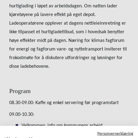
hurtiglading i løpet av arbeidsdagen. Om natten lader
kjøretøyene på lavere effekt på eget depot.
Ladeoperatørene opplever at dagens nettleieinnretning er
ikke tilpasset et hurtigladetilbud, som i hovedsak benytter
høye effekter midt på dagen. Næring for klimas fagforum
for energi og fagforum vare- og nyttetransport inviterer til
frokostmøte for å diskutere utfordringer og løsninger for
disse ladebehovene.
Program
08
.
30-09.00: Kaffe
og enkel servering før programstart
09.00-10.30:
Velkommen, info
om kommunens arbeid.
Ingrid Hauan, Klimaetaten
Personvernerklæring