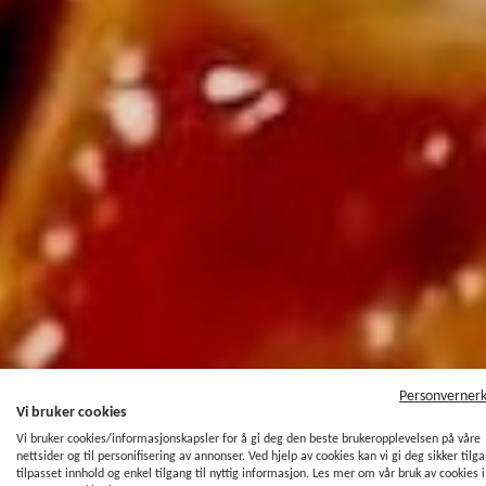
Personverner
Vi bruker cookies
Vi bruker cookies/informasjonskapsler for å gi deg den beste brukeropplevelsen på våre
nettsider og til personifisering av annonser. Ved hjelp av cookies kan vi gi deg sikker tilg
tilpasset innhold og enkel tilgang til nyttig informasjon. Les mer om vår bruk av cookies i