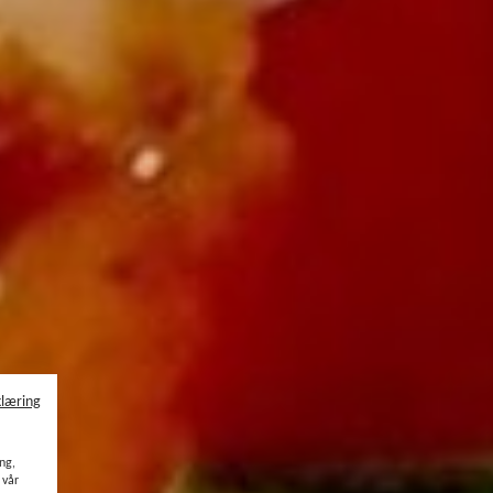
klæring
ang,
 vår