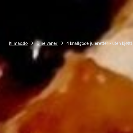
Klimaoslo
Dine vaner
4 knallgode juleretter - uten kjøtt!