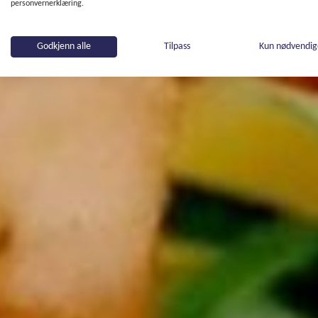
personvernerklæring.
Godkjenn alle
Tilpass
Kun nødvendi