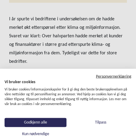
I år spurte vi bedriftene i undersøkelsen om de hadde
merket økt etterspørsel etter klima og miljøinformasjon.
Svaret var klart: Over halvparten
hadde merket at kunder
og finansaktører i større grad etterspurte klima- og
miljøinformasjon fra dem. Tydeligst var dette for store
bedrifter.
Det er fortsatt et tydelig gap mellom store og små
Personvernerklæring
bedrifter om de er miljøsertifiserte, har satt egne klimamål
Vi bruker cookies
Vi bruker cookies/informasjonskapsler for å gi deg den beste brukeropplevelsen på
eller fører eget klimaregnskap. Det er kanskje ikke så rart
våre nettsider og til personifisering av annonser. Ved hjelp av cookies kan vi gi deg
at de store bedriftene i større grad har kapasitet til å gjøre
sikker tilgang, tilpasset innhold og enkel tilgang til nyttig informasjon. Les mer om
vår bruk av cookies i vår personvernerklæring.
dette. Samtidig kan det innebære en risiko for de små
bedriftene når både kunder og finansaktører i økende grad
Godkjenn alle
Tilpass
etterspør nettopp klima- og miljødata.
Kun nødvendige