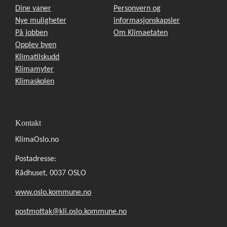
Dine vaner
Personvern og
Nye muligheter
informasjonskapsler
På jobben
Om Klimaetaten
Opplev byen
Klimatilskudd
Klimamyter
Klimaskolen
Kontakt
KlimaOslo.no
Postadresse:
Rådhuset, 0037 OSLO
www.oslo.kommune.no
postmottak@kli.oslo.kommune.no