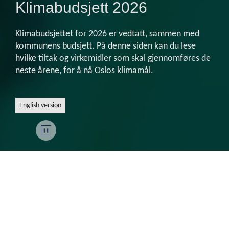
Klimabudsjett 2026
Klimabudsjettet for 2026 er vedtatt, sammen med
kommunens budsjett. På denne siden kan du lese
hvilke tiltak og virkemidler som skal gjennomføres de
neste årene, for å nå Oslos klimamål.
English version
Sammen skal vi bygge verdens beste by – en grønn og
levende hovedstad som tar vare på mennesker og natur. I
Oslo skal det alltid lønne seg å leve miljøvennlig.
Vi skal gjøre det enklere å reise klimavennlig, vi skal bruke